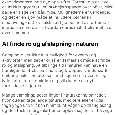
eksperimentere med nye opskrifter. Forestil dig at lave
en lækker gryderet i en støbejernspande over bålet, eller
bage en kage i en bålgryde. Mulighederne er uendelige,
og det er en sjov måde at inkludere børnene i
madlavningen. De vil elske at hjælpe med at forberede
ingredienserne og se, hvordan deres måltid bliver til live
over flammerne.
At finde ro og afslapning i naturen
Camping giver ikke kun mulighed for eventyr og
aktiviteter, men det er også en fantastisk måde at finde
ro og afslapning. At tilbringe tid i naturen kan have en
beroligende effekt på sindet og kroppen. Når du sidder
omkring bålet om aftenen, med stjernerne ovenfor og
lyden af naturen omkring dig, vil du føle en dyb
forbindelse til jorden.
Mange campingpladser ligger i naturskønne områder,
hvor du kan tage lange gåture, meditere eller endda
tage yoga under åben himmel. At vågne op til fuglesang
og den friske morgenluft er en oplevelse, der vil forynge