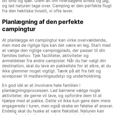
dit sind og sjæl. Glem alt om hverdagens stress og jag,
og lad naturen tage over. Camping er den perfekte flugt
fra den hektiske livsstil, vi ofte lever.
Planlægning af den perfekte
campingtur
At planlægge en campingtur kan virke overvældende,
men med de rigtige tips kan det være en leg. Start med
at vælge den rigtige campingplads, der passer til din
families behov. Tjek faciliteter, aktiviteter og
anmeldelser fra andre campister. Når du har valgt din
destination, skal du lave en pakkeliste for at sikre, at du
ikke glemmer noget vigtigt. Tænk på alt fra telt og
soveposer til madlavningsudstyr og underholdning.
En god idé er at involvere hele familien i
planlægningsprocessen. Lad børnene vælge nogle
aktiviteter, de gerne vil lave, og opfordre dem til at
hjælpe med at pakke. Dette vil ikke kun gøre dem mere
engagerede i turen, men også skabe en følelse af ansvar.
Endelig skal du huske at være fleksibel. Naturen kan