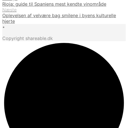
Rioja: guide til Spaniens mest kendte vinområde
Næste
Oplevelsen af velvære bag smilene i byens kulturelle
hjerte
•
Copyright shareable.dk