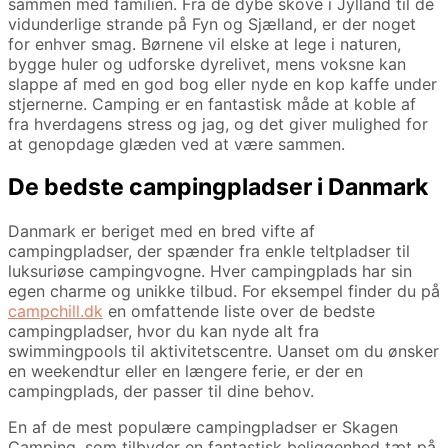
sammen med familien. Fra de dybe skove i Jylland til de
vidunderlige strande på Fyn og Sjælland, er der noget
for enhver smag. Børnene vil elske at lege i naturen,
bygge huler og udforske dyrelivet, mens voksne kan
slappe af med en god bog eller nyde en kop kaffe under
stjernerne. Camping er en fantastisk måde at koble af
fra hverdagens stress og jag, og det giver mulighed for
at genopdage glæden ved at være sammen.
De bedste campingpladser i Danmark
Danmark er beriget med en bred vifte af
campingpladser, der spænder fra enkle teltpladser til
luksuriøse campingvogne. Hver campingplads har sin
egen charme og unikke tilbud. For eksempel finder du på
campchill.dk
en omfattende liste over de bedste
campingpladser, hvor du kan nyde alt fra
swimmingpools til aktivitetscentre. Uanset om du ønsker
en weekendtur eller en længere ferie, er der en
campingplads, der passer til dine behov.
En af de mest populære campingpladser er Skagen
Camping, som tilbyder en fantastisk beliggenhed tæt på