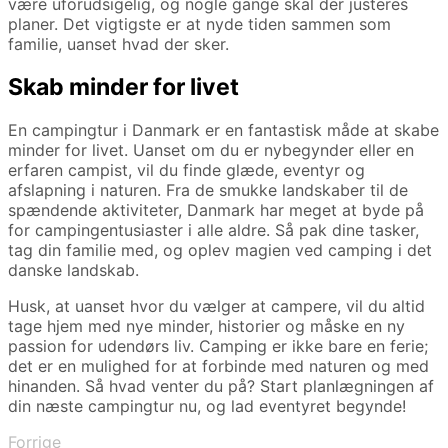
være uforudsigelig, og nogle gange skal der justeres
planer. Det vigtigste er at nyde tiden sammen som
familie, uanset hvad der sker.
Skab minder for livet
En campingtur i Danmark er en fantastisk måde at skabe
minder for livet. Uanset om du er nybegynder eller en
erfaren campist, vil du finde glæde, eventyr og
afslapning i naturen. Fra de smukke landskaber til de
spændende aktiviteter, Danmark har meget at byde på
for campingentusiaster i alle aldre. Så pak dine tasker,
tag din familie med, og oplev magien ved camping i det
danske landskab.
Husk, at uanset hvor du vælger at campere, vil du altid
tage hjem med nye minder, historier og måske en ny
passion for udendørs liv. Camping er ikke bare en ferie;
det er en mulighed for at forbinde med naturen og med
hinanden. Så hvad venter du på? Start planlægningen af
din næste campingtur nu, og lad eventyret begynde!
Forrige