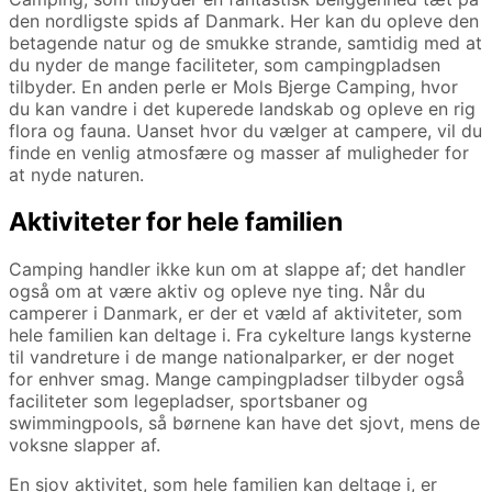
den nordligste spids af Danmark. Her kan du opleve den
betagende natur og de smukke strande, samtidig med at
du nyder de mange faciliteter, som campingpladsen
tilbyder. En anden perle er Mols Bjerge Camping, hvor
du kan vandre i det kuperede landskab og opleve en rig
flora og fauna. Uanset hvor du vælger at campere, vil du
finde en venlig atmosfære og masser af muligheder for
at nyde naturen.
Aktiviteter for hele familien
Camping handler ikke kun om at slappe af; det handler
også om at være aktiv og opleve nye ting. Når du
camperer i Danmark, er der et væld af aktiviteter, som
hele familien kan deltage i. Fra cykelture langs kysterne
til vandreture i de mange nationalparker, er der noget
for enhver smag. Mange campingpladser tilbyder også
faciliteter som legepladser, sportsbaner og
swimmingpools, så børnene kan have det sjovt, mens de
voksne slapper af.
En sjov aktivitet, som hele familien kan deltage i, er