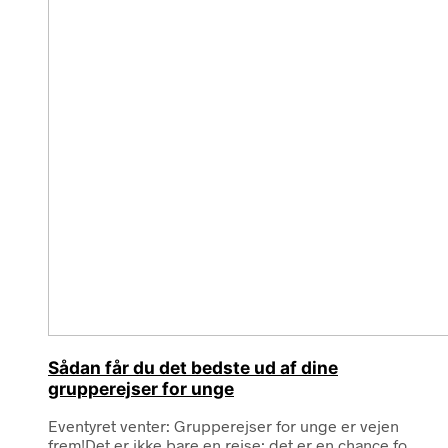
Sådan får du det bedste ud af dine
grupperejser for unge
Eventyret venter: Grupperejser for unge er vejen
frem!Det er ikke bare en rejse; det er en chance fo...