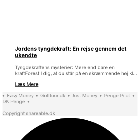
Jordens tyngdekraft: En rejse gennem det
ukendte
Tyngdekraftens mysterier: Mere end bare en
kraftForestil dig, at du står på en skræmmende høj kl...
Læs Mere
•
Easy Money
•
Golftour.dk
•
Just Money
•
Penge Pilot
•
DK Penge
•
Copyright shareable.dk