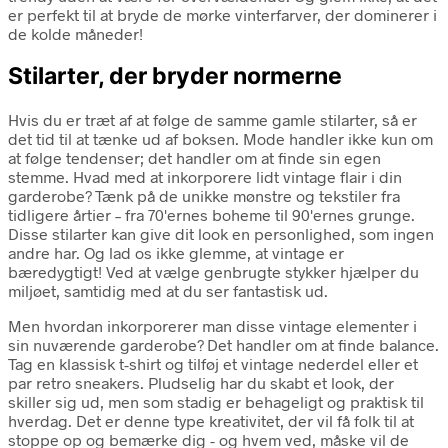
er perfekt til at bryde de mørke vinterfarver, der dominerer i
de kolde måneder!
Stilarter, der bryder normerne
Hvis du er træt af at følge de samme gamle stilarter, så er
det tid til at tænke ud af boksen. Mode handler ikke kun om
at følge tendenser; det handler om at finde sin egen
stemme. Hvad med at inkorporere lidt vintage flair i din
garderobe? Tænk på de unikke mønstre og tekstiler fra
tidligere årtier – fra 70'ernes boheme til 90'ernes grunge.
Disse stilarter kan give dit look en personlighed, som ingen
andre har. Og lad os ikke glemme, at vintage er
bæredygtigt! Ved at vælge genbrugte stykker hjælper du
miljøet, samtidig med at du ser fantastisk ud.
Men hvordan inkorporerer man disse vintage elementer i
sin nuværende garderobe? Det handler om at finde balance.
Tag en klassisk t-shirt og tilføj et vintage nederdel eller et
par retro sneakers. Pludselig har du skabt et look, der
skiller sig ud, men som stadig er behageligt og praktisk til
hverdag. Det er denne type kreativitet, der vil få folk til at
stoppe op og bemærke dig - og hvem ved, måske vil de