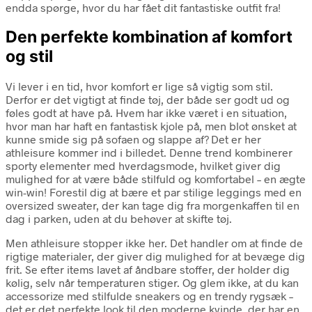
endda spørge, hvor du har fået dit fantastiske outfit fra!
Den perfekte kombination af komfort
og stil
Vi lever i en tid, hvor komfort er lige så vigtig som stil.
Derfor er det vigtigt at finde tøj, der både ser godt ud og
føles godt at have på. Hvem har ikke været i en situation,
hvor man har haft en fantastisk kjole på, men blot ønsket at
kunne smide sig på sofaen og slappe af? Det er her
athleisure kommer ind i billedet. Denne trend kombinerer
sporty elementer med hverdagsmode, hvilket giver dig
mulighed for at være både stilfuld og komfortabel – en ægte
win-win! Forestil dig at bære et par stilige leggings med en
oversized sweater, der kan tage dig fra morgenkaffen til en
dag i parken, uden at du behøver at skifte tøj.
Men athleisure stopper ikke her. Det handler om at finde de
rigtige materialer, der giver dig mulighed for at bevæge dig
frit. Se efter items lavet af åndbare stoffer, der holder dig
kølig, selv når temperaturen stiger. Og glem ikke, at du kan
accessorize med stilfulde sneakers og en trendy rygsæk –
det er det perfekte look til den moderne kvinde, der har en