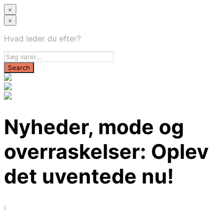
×
×
Hvad leder du efter?
Nyheder, mode og
overraskelser: Oplev
det uventede nu!
i