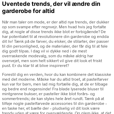
Uventede trends, der vil ændre din
garderobe for altid
Når man taler om mode, er der altid nye trends, der dukker
op som svampe efter regnvejr. Men hvad hvis jeg fortalte
dig, at nogle af disse trends ikke blot er forbigående? De
har potentialet til at revolutionere din garderobe og endda
dit liv! Tænk på de farver, du elsker, de stilarter, der passer
til din personlighed, og de materialer, der får dig til at føle
dig godt tilpas. I dag vil vi dykke ned i de mest
overraskende modevalg, som du måske aldrig har
overvejet, men som helt sikkert vil give dit look et friskt
pust. Er du klar til at blive inspireret?
Forestil dig en verden, hvor du kan kombinere det klassiske
med det moderne. Måske har du altid troet, at pastelfarver
kun var for børn, men lad mig fortælle dig, at de er tilbage
og bedre end nogensinde! Fra bløde lyserøde bluser til
mintgrønne bukser, er pasteller ikke blot forårs- og
sommertrends; de kan styles hele året rundt. Tænk på at
tilføje nogle pastelfarvede accessories til din garderobe –
en taske her, et bælte der – pludselig vil dit look være
trendy uden at være for overvældende. Og glem ikke, at det