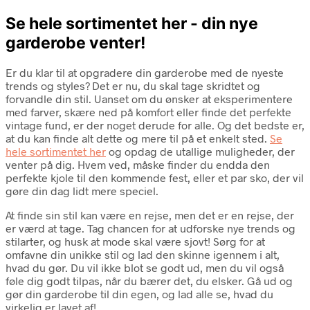
Se hele sortimentet her - din nye
garderobe venter!
Er du klar til at opgradere din garderobe med de nyeste
trends og styles? Det er nu, du skal tage skridtet og
forvandle din stil. Uanset om du ønsker at eksperimentere
med farver, skære ned på komfort eller finde det perfekte
vintage fund, er der noget derude for alle. Og det bedste er,
at du kan finde alt dette og mere til på et enkelt sted.
Se
hele sortimentet her
og opdag de utallige muligheder, der
venter på dig. Hvem ved, måske finder du endda den
perfekte kjole til den kommende fest, eller et par sko, der vil
gøre din dag lidt mere speciel.
At finde sin stil kan være en rejse, men det er en rejse, der
er værd at tage. Tag chancen for at udforske nye trends og
stilarter, og husk at mode skal være sjovt! Sørg for at
omfavne din unikke stil og lad den skinne igennem i alt,
hvad du gør. Du vil ikke blot se godt ud, men du vil også
føle dig godt tilpas, når du bærer det, du elsker. Gå ud og
gør din garderobe til din egen, og lad alle se, hvad du
virkelig er lavet af!