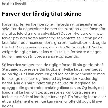
hektisk livsstil.
Farver, der får dig til at skinne
Farver spiller en kæmpe rolle i, hvordan vi præsenterer os
selv. Har du nogensinde bemærket, hvordan visse farver får
dig til at føle dig mere selvsikker? Det er ikke bare en myte;
farver påvirker vores humør og selvopfattelse. Tænk på de
kraftfulde røde nuancer, der signalerer selvsikkerhed, og de
bløde blå og grønne toner, der udstråler ro og fred. Ved at
vælge de rigtige farver kan du ikke kun forbedre dit eget
humør, men også hvordan andre opfatter dig.
Så hvordan vælger man de rigtige farver til sin garderobe?
Start med at overveje din hudtone. Hvilke farver ser bedst
ud på dig? Det kan være en god idé at eksperimentere med
forskellige nuancer og finde ud af, hvad der klæder dig
bedst. Når du har fundet din palet, kan du begynde at
opbygge din garderobe omkring disse farver. Og husk, det
handler ikke kun om tøj; accessories kan også være en
fantastisk måde at inddrage farver på. En farverig taske eller
et par statement øreringe kan virkelig løfte dit outfit til nye
højder.